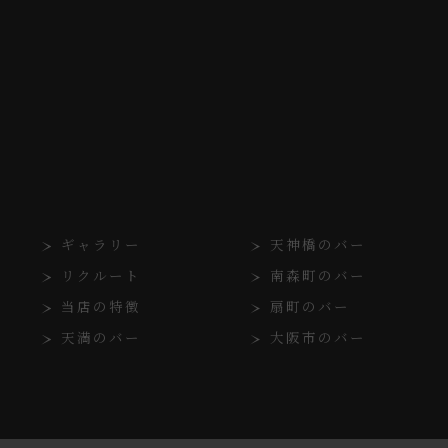
ギャラリー
天神橋のバー
リクルート
南森町のバー
当店の特徴
扇町のバー
天満のバー
大阪市のバー
© 2026 大阪府大阪市北区のバーなら熟女モンスター ALL RIGHTS RESERVED.