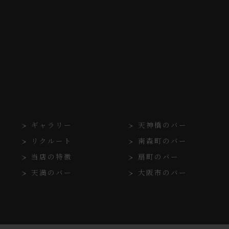
ギャラリー
天神橋のバー
リクルート
南森町のバー
当店の特徴
扇町のバー
天満のバー
大阪市のバー
© 2026 大阪府大阪市北区のバーなら熟女モンスター ALL RIGHTS RESERVED.